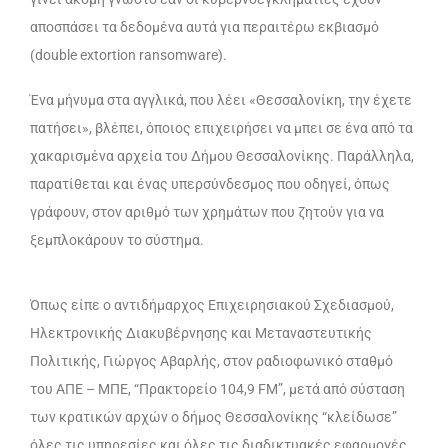
αποσπάσει τα δεδομένα αυτά για περαιτέρω εκβιασμό
(double extortion ransomware).
Ένα μήνυμα στα αγγλικά, που λέει «Θεσσαλονίκη, την έχετε
πατήσει», βλέπει, όποιος επιχειρήσει να μπει σε ένα από τα
χακαρισμένα αρχεία του Δήμου Θεσσαλονίκης. Παράλληλα,
παρατίθεται και ένας υπερσύνδεσμος που οδηγεί, όπως
γράφουν, στον αριθμό των χρημάτων που ζητούν για να
ξεμπλοκάρουν το σύστημα.
Όπως είπε ο αντιδήμαρχος Επιχειρησιακού Σχεδιασμού,
Ηλεκτρονικής Διακυβέρνησης και Μεταναστευτικής
Πολιτικής, Γιώργος Αβαρλής, στον ραδιοφωνικό σταθμό
του ΑΠΕ – ΜΠΕ, “Πρακτορείο 104,9 FΜ”, μετά από σύσταση
των κρατικών αρχών ο δήμος Θεσσαλονίκης “κλείδωσε”
όλες τις υπηρεσίες και όλες τις διαδικτυακές εφαρμογές,