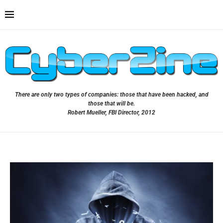
There are only two types of companies: those that have been hacked, and
those that will be.
Robert Mueller, FBI Director, 2012