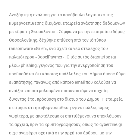
Ανεξάρτητη ανάλυση για το κακόβουλο λογισμικό της
κυβερνοεπίθεσης διεξάγει εταιρεία ανάκτησης δεδομένων
με έδρα τη Θεσσαλονίκη. Σύμφωνα με την εταιρεία ο δήμος
Θεσσαλονίκης, δέχθηκε επίθεση από τον ιό τύπου
ransomware «Grief», ένα σχετικά νέο στέλεχος του
παλαιότερου «DopelPaymer». Ο ιός αυτός διασπείρεται
μέσω phishing, γεγονός που για την ενεργοποίηση του
προϋποθέτει ότι κάποιος υπάλληλος του Δήμου έπεσε θύμα
εξαπάτησης, πιθανώς από κάποιο email που καλούσε να
ανοίξει κάποιο μολυσμένο επισυναπτόμενο αρχείο,
δίνοντας έτσι πρόσβαση στο δίκτυο του Δήμου. Η εταιρεία
εκτίμησε ότι η κυβερνοεπίθεση έγινε πολλές ώρες
νωρίτερα, με αποτέλεσμα οι επιτιθέμενοι να υποκλέψουν
τα αρχεία, πριν τα κρυπτογραφήσουν, όπως το cyberzine.gr
είχε αναφέρει σχετικά στην αρχή του άρθρου, με την