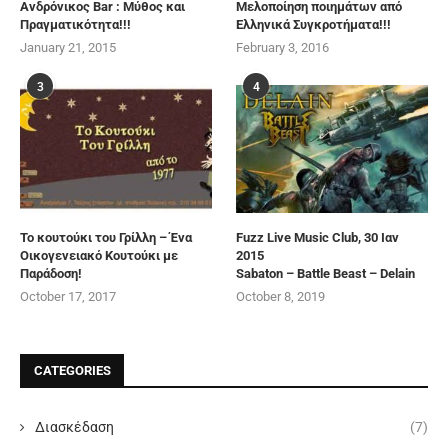
Ανδρόνικος Bar : Μύθος και
Μελοποίηση ποιημάτων από
Πραγματικότητα!!!
Ελληνικά Συγκροτήματα!!!
January 21, 2015
February 3, 2016
3
4
Το κουτούκι του Γρίλλη – Ένα
Fuzz Live Music Club, 30 Ιαν
Οικογενειακό Κουτούκι με
2015
Παράδοση!
Sabaton – Battle Beast – Delain
October 17, 2017
October 8, 2019
CATEGORIES
Διασκέδαση
(7)