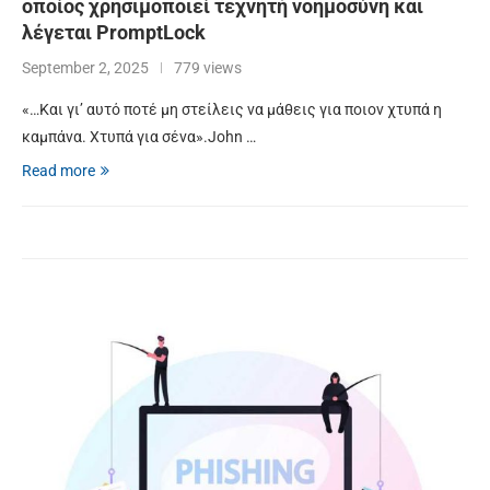
οποίος χρησιμοποιεί τεχνητή νοημοσύνη και
λέγεται PromptLock
September 2, 2025
779 views
«…Και γι’ αυτό ποτέ μη στείλεις να μάθεις για ποιον χτυπά η
καμπάνα. Χτυπά για σένα».John …
Read more