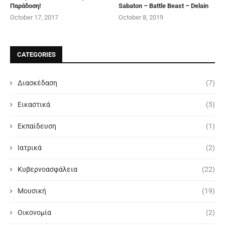
Παράδοση!
Sabaton – Battle Beast – Delain
October 17, 2017
October 8, 2019
CATEGORIES
Διασκέδαση
(7)
Εικαστικά
(5)
Εκπαίδευση
(1)
Ιατρικά
(2)
Κυβερνοασφάλεια
(22)
Μουσική
(19)
Οικονομία
(2)