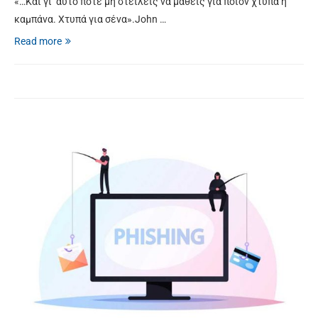
«…Και γι’ αυτό ποτέ μη στείλεις να μάθεις για ποιον χτυπά η
καμπάνα. Χτυπά για σένα».John …
Read more