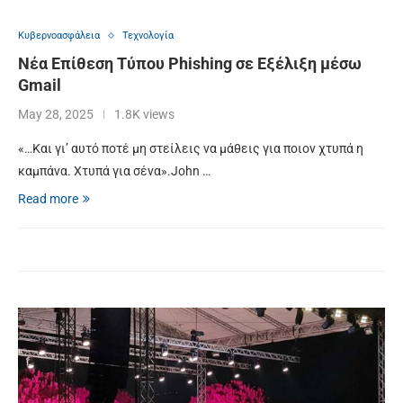
Κυβερνοασφάλεια
Τεχνολογία
Νέα Επίθεση Τύπου Phishing σε Εξέλιξη μέσω
Gmail
May 28, 2025
1.8K views
«…Και γι’ αυτό ποτέ μη στείλεις να μάθεις για ποιον χτυπά η
καμπάνα. Χτυπά για σένα».John …
Read more