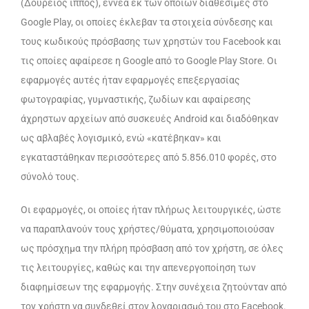
(Δούρειος ίππος), εννέα εκ των οποίων διαθέσιμες στο
Google Play, οι οποίες έκλεβαν τα στοιχεία σύνδεσης και
τους κωδικούς πρόσβασης των χρηστών του Facebook και
τις οποίες αφαίρεσε η Google από το Google Play Store. Οι
εφαρμογές αυτές ήταν εφαρμογές επεξεργασίας
φωτογραφίας, γυμναστικής, ζωδίων και αφαίρεσης
άχρηστων αρχείων από συσκευές Android και διαδόθηκαν
ως αβλαβές λογισμικό, ενώ «κατέβηκαν» και
εγκαταστάθηκαν περισσότερες από 5.856.010 φορές, στο
σύνολό τους.
Οι εφαρμογές, οι οποίες ήταν πλήρως λειτουργικές, ώστε
να παραπλανούν τους χρήστες/θύματα, χρησιμοποιούσαν
ως πρόσχημα την πλήρη πρόσβαση από τον χρήστη, σε όλες
τις λειτουργίες, καθώς και την απενεργοποίηση των
διαφημίσεων της εφαρμογής. Στην συνέχεια ζητούνταν από
τον χρήστη να συνδεθεί στον λογαριασμό του στο Facebook.