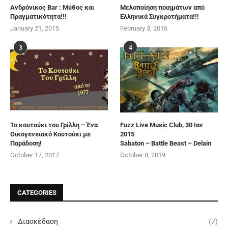
Ανδρόνικος Bar : Μύθος και
Μελοποίηση ποιημάτων από
Πραγματικότητα!!!
Ελληνικά Συγκροτήματα!!!
January 21, 2015
February 3, 2016
3
4
Το κουτούκι του Γρίλλη – Ένα
Fuzz Live Music Club, 30 Ιαν
Οικογενειακό Κουτούκι με
2015
Παράδοση!
Sabaton – Battle Beast – Delain
October 17, 2017
October 8, 2019
CATEGORIES
Διασκέδαση
(7)