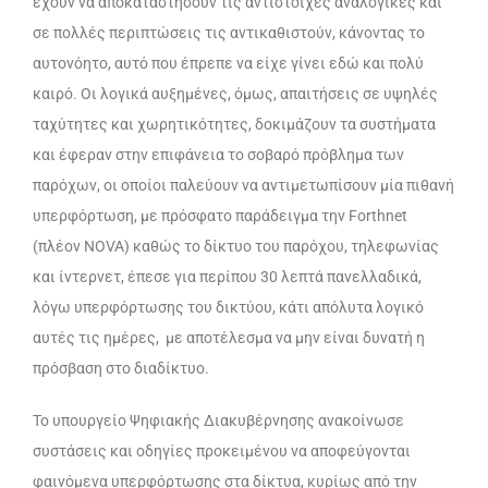
έχουν να αποκαταστήσουν τις αντίστοιχες αναλογικές και
σε πολλές περιπτώσεις τις αντικαθιστούν, κάνοντας το
αυτονόητο, αυτό που έπρεπε να είχε γίνει εδώ και πολύ
καιρό. Οι λογικά αυξημένες, όμως, απαιτήσεις σε υψηλές
ταχύτητες και χωρητικότητες, δοκιμάζουν τα συστήματα
και έφεραν στην επιφάνεια το σοβαρό πρόβλημα των
παρόχων, οι οποίοι παλεύουν να αντιμετωπίσουν μία πιθανή
υπερφόρτωση, με πρόσφατο παράδειγμα την Forthnet
(πλέον NOVA) καθώς το δίκτυο του παρόχου, τηλεφωνίας
και ίντερνετ, έπεσε για περίπου 30 λεπτά πανελλαδικά,
λόγω υπερφόρτωσης του δικτύου, κάτι απόλυτα λογικό
αυτές τις ημέρες, με αποτέλεσμα να μην είναι δυνατή η
πρόσβαση στο διαδίκτυο.
Το υπουργείο Ψηφιακής Διακυβέρνησης ανακοίνωσε
συστάσεις και οδηγίες προκειμένου να αποφεύγονται
φαινόμενα υπερφόρτωσης στα δίκτυα, κυρίως από την