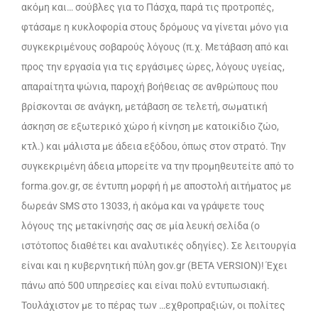
ακόμη και… σούβλες για το Πάσχα, παρά τις προτροπές,
φτάσαμε η κυκλοφορία στους δρόμους να γίνεται μόνο για
συγκεκριμένους σοβαρούς λόγους (π.χ. Μετάβαση από και
προς την εργασία για τις εργάσιμες ώρες, λόγους υγείας,
απαραίτητα ψώνια, παροχή βοήθειας σε ανθρώπους που
βρίσκονται σε ανάγκη, μετάβαση σε τελετή, σωματική
άσκηση σε εξωτερικό χώρο ή κίνηση με κατοικίδιο ζώο,
κτλ.) και μάλιστα με άδεια εξόδου, όπως στον στρατό. Την
συγκεκριμένη άδεια μπορείτε να την προμηθευτείτε από το
forma.gov.gr, σε έντυπη μορφή ή με αποστολή αιτήματος με
δωρεάν SMS στο 13033, ή ακόμα και να γράψετε τους
λόγους της μετακίνησής σας σε μία λευκή σελίδα (ο
ιστότοπος διαθέτει και αναλυτικές οδηγίες). Σε λειτουργία
είναι και η κυβερνητική πύλη gov.gr (BETA VERSION)! Έχει
πάνω από 500 υπηρεσίες και είναι πολύ εντυπωσιακή.
Τουλάχιστον με το πέρας των …εχθροπραξιών, οι πολίτες