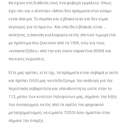
θα έχουν στη διάθεση τους ένα φοβερό εργαλείο. Όπως
έχει πει και ο Αϊνστάιν «Μόνο δύο πράγματα στον κόσμο
είναι άπειρα. Το σύμπαν και η βλακεία αν και δεν είμαι
σίγουρος για το πρώτο». Και επειδή ο βλάκας είναι …
ανίκητος, η άσκοπη κυκλοφορία εκτός σπιτιού τιμωρείται
με πρόστιμα που ξεκινούν από τα 150€, ενώ για τους
«κοπανατζήδες» από την κατ οίκον καραντίνα 5000€ και
ποινικές κυρώσεις.
Είτε μας αρέσει, είτε όχι, τα πράγματα είναι σοβαρά γι αυτό
και πρέπει ΟΛΟΙ μας να επιδείξουμε την ανάλογη για την
περίσταση σοβαρότητα και υπευθυνότητα, ώστε όταν το
112, μέσω των κινητών τηλεφώνων μας, σημάνει την λήξη
του συναγερμού, εκτός από τα οφέλη του ψηφιακού
μετασχηματισμού, να είμαστε ΤΟΣΟΙ όσοι ήμασταν όταν
σήμανε την έναρξη.