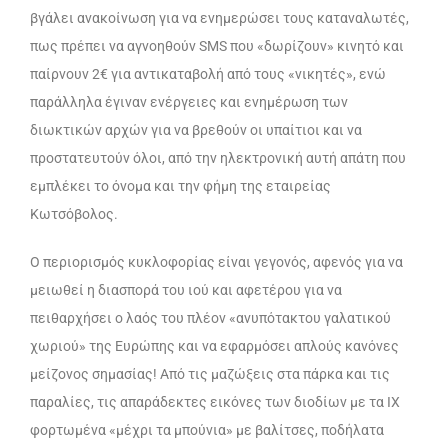
βγάλει ανακοίνωση για να ενημερώσει τους καταναλωτές,
πως πρέπει να αγνοηθούν SMS που «δωρίζουν» κινητό και
παίρνουν 2€ για αντικαταβολή από τους «νικητές», ενώ
παράλληλα έγιναν ενέργειες και ενημέρωση των
διωκτικών αρχών για να βρεθούν οι υπαίτιοι και να
προστατευτούν όλοι, από την ηλεκτρονική αυτή απάτη που
εμπλέκει το όνομα και την φήμη της εταιρείας
Κωτσόβολος.
Ο περιορισμός κυκλοφορίας είναι γεγονός, αφενός για να
μειωθεί η διασπορά του ιού και αφετέρου για να
πειθαρχήσει ο λαός του πλέον «ανυπότακτου γαλατικού
χωριού» της Ευρώπης και να εφαρμόσει απλούς κανόνες
μείζονος σημασίας! Από τις μαζώξεις στα πάρκα και τις
παραλίες, τις απαράδεκτες εικόνες των διοδίων με τα IX
φορτωμένα «μέχρι τα μπούνια» με βαλίτσες, ποδήλατα