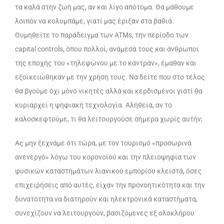
τα καλά στην ζωή μας, αν και λίγο απότομα. Θα μάθουμε
λοιπόν να κολυμπάμε, γιατί μας έριξαν στα βαθιά.
Θυμηθείτε το παράδειγμα των ATMs, την περίοδο των
capital controls, όπου πολλοί, ανάμεσά τους και άνθρωποι
της εποχής του «τηλεφώνου με το καντράν», έμαθαν και
εξοικειώθηκαν με την χρήση τους. Να δείτε που στο τέλος
θα βγούμε όχι μόνο νικητές αλλά και κερδισμένοι γιατί θα
κυριαρχεί η ψηφιακή τεχνολογία. Αλήθεια, αν το
καλοσκεφτούμε, τι θα λειτουργούσε σήμερα χωρίς αυτήν;
Ας μην ξεχνάμε ότι τώρα, με τον τουρισμό «προσωρινά
ανενεργό» λόγω του κορονοϊού και την πλειοψηφία των
φυσικών καταστημάτων λιανικού εμπορίου κλειστά, όσες
επιχειρήσεις από αυτές, είχαν την προνοητικότητα και την
δυνατότητα να διατηρούν και ηλεκτρονικά καταστήματα,
συνεχίζουν να λειτουργούν, βασιζόμενες εξ ολοκλήρου