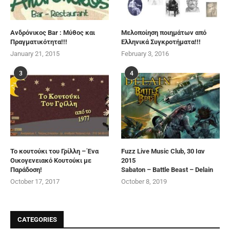
Ανδρόνικος Bar : Μύθος και
Μελοποίηση ποιημάτων από
Πραγματικότητα!!!
Ελληνικά Συγκροτήματα!!!
January 21, 2015
February 3, 2016
3
4
Το κουτούκι του Γρίλλη – Ένα
Fuzz Live Music Club, 30 Ιαν
Οικογενειακό Κουτούκι με
2015
Παράδοση!
Sabaton – Battle Beast – Delain
October 17, 2017
October 8, 2019
CATEGORIES