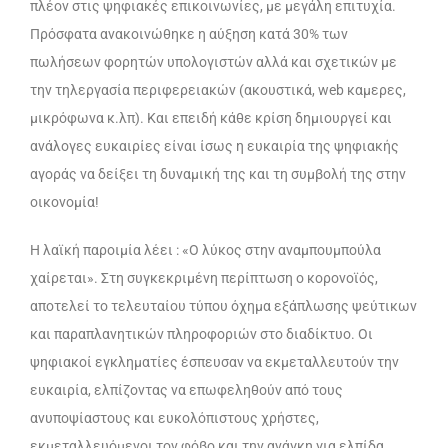
πλέον στις ψηφιακές επικοινωνίες, με μεγάλη επιτυχία.
Πρόσφατα ανακοινώθηκε η αύξηση κατά 30% των
πωλήσεων φορητών υπολογιστών αλλά και σχετικών με
την τηλεργασία περιφερειακών (ακουστικά, web καμερες,
μικρόφωνα κ.λπ). Και επειδή κάθε κρίση δημιουργεί και
ανάλογες ευκαιρίες είναι ίσως η ευκαιρία της ψηφιακής
αγοράς να δείξει τη δυναμική της και τη συμβολή της στην
οικονομία!
Η λαϊκή παροιμία λέει : «Ο λύκος στην αναμπουμπούλα
χαίρεται». Στη συγκεκριμένη περίπτωση ο κορονοϊός,
αποτελεί το τελευταίου τύπου όχημα εξάπλωσης ψεύτικων
και παραπλανητικών πληροφοριών στο διαδίκτυο. Οι
ψηφιακοί εγκληματίες έσπευσαν να εκμεταλλευτούν την
ευκαιρία, ελπίζοντας να επωφεληθούν από τους
ανυποψίαστους και ευκολόπιστους χρήστες,
εκμεταλλευόμενοι τον φόβο και την ανάγκη για ελπίδα.