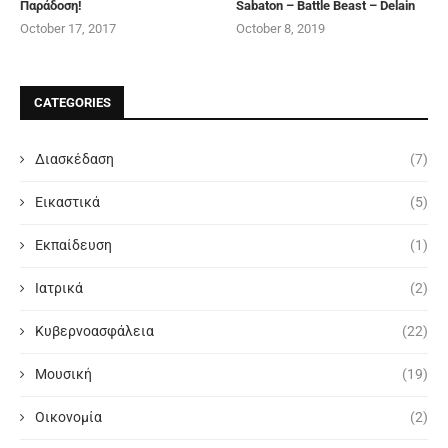
Παράδοση!
Sabaton – Battle Beast – Delain
October 17, 2017
October 8, 2019
CATEGORIES
Διασκέδαση
(7)
Εικαστικά
(5)
Εκπαίδευση
(1)
Ιατρικά
(2)
Κυβερνοασφάλεια
(22)
Μουσική
(19)
Οικονομία
(2)