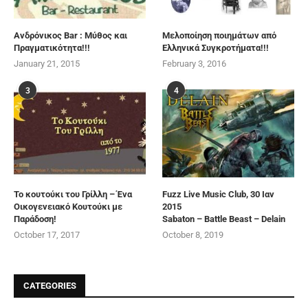
Ανδρόνικος Bar : Μύθος και
Μελοποίηση ποιημάτων από
Πραγματικότητα!!!
Ελληνικά Συγκροτήματα!!!
January 21, 2015
February 3, 2016
3
4
Το κουτούκι του Γρίλλη – Ένα
Fuzz Live Music Club, 30 Ιαν
Οικογενειακό Κουτούκι με
2015
Παράδοση!
Sabaton – Battle Beast – Delain
October 17, 2017
October 8, 2019
CATEGORIES